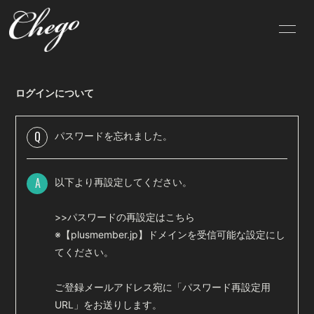
HOME
INFORMATION
ログインについて
SCHEDULE
PROFILE
VIDEO
DISCOGRAPHY
Q
パスワードを忘れました。
BLOG
MOVIE
A
以下より再設定してください。
PHOTO
会員限定試聴
>>パスワードの再設定はこちら
※【plusmember.jp】ドメインを受信可能な設定にし
てください。
ご登録メールアドレス宛に「パスワード再設定用
無料会員登録
ログイン
URL」をお送りします。